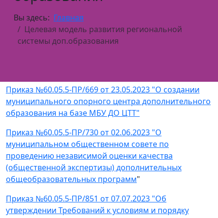
Вы здесь:
Главная
Целевая модель развития региональной
системы доп.образования
Приказ №60.05.5-ПР/669 от 23.05.2023 "О создании
муниципального опорного центра дополнительного
образования на базе МБУ ДО ЦТТ"
Приказ №60.05.5-ПР/730 от 02.06.2023 "О
муниципальном общественном совете по
проведению независимой оценки качества
(общественной экспертизы) дополнительных
общеобразовательных программ
"
Приказ №60.05.5-ПР/851 от 07.07.2023 "Об
утверждении Требований к условиям и порядку