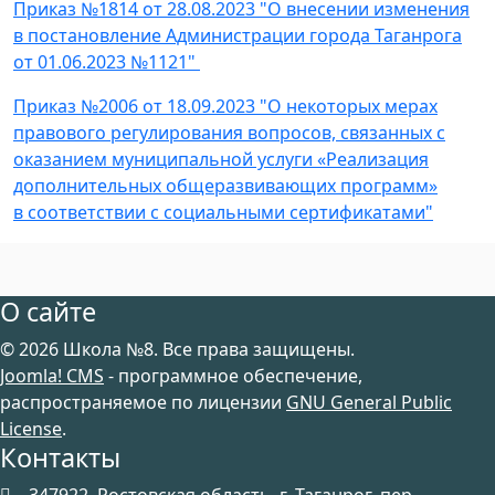
Приказ №1814 от 28.08.2023 "О внесении изменения
в постановление Администрации города Таганрога
от 01.06.2023 №1121"
Приказ №2006 от 18.09.2023 "О некоторых мерах
правового регулирования вопросов, связанных с
оказанием муниципальной услуги «Реализация
дополнительных общеразвивающих программ»
в соответствии с социальными сертификатами"
О сайте
© 2026 Школа №8. Все права защищены.
Joomla! CMS
- программное обеспечение,
распространяемое по лицензии
GNU General Public
License
.
Контакты